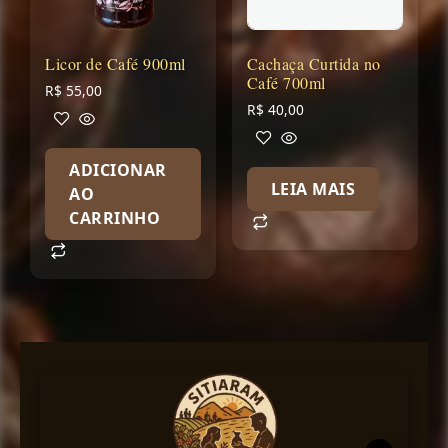
Licor de Café 900ml
Cachaça Curtida no
Café 700ml
R$
55,00
R$
40,00
ADICIONAR
LEIA MAIS
AO
CARRINHO