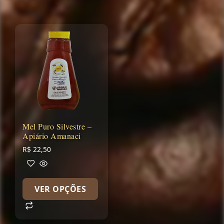
Mel Puro Silvestre –
Apiário Amanaci
R$
22,50
VER OPÇÕES